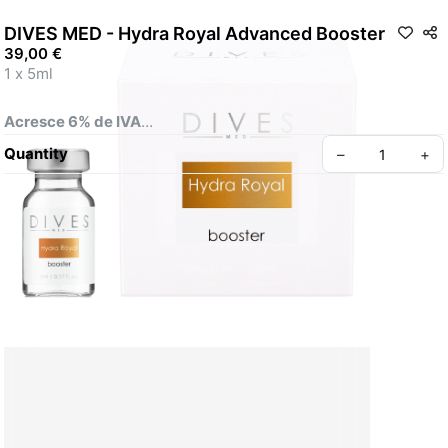
DIVES MED - Hydra Royal Advanced Booster
39,00 €
1 x 5ml 
Acresce 6% de IVA
Quantity
–
+
CONCENTRADO AVANÇADO COM UM EFECTO 
ESPECTACULAR DE EMBELEZAMENTO, CONSTRUÍDO PARA 
REJUVENESCER A PELE E MELHORAR A SUA FIRMEZA
HYDRA ROYAL BOOSTER é um estimulador avançado com um 
efeito espectacular de embelezamento, concebido para 
rejuvenescer a pele e melhorar a sua firmeza. A fórmula 
contém um multicomplexo de aminoácidos e vitaminas 
enriquecido com ácido hialurónico fragmentado e glutationa 
antioxidante. Proporciona condicionamento em múltiplos 
níveis, forte luminosidade e um efeito de "pele real". A adição 
de ácido hialurónico fragmentado (20-38 monómeros) 