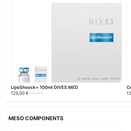
LipoShoock+ 100ml DIVES MED
C
129,00 €
1
129,00 €
MESO COMPONENTS