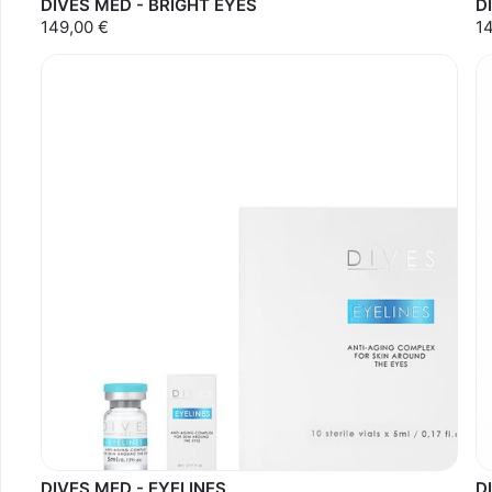
DIVES MED - BRIGHT EYES
D
149,00 €
1
DIVES MED - EYELINES
D