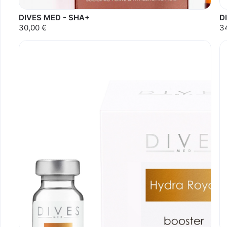
DIVES MED - SHA+
D
30,00 €
3