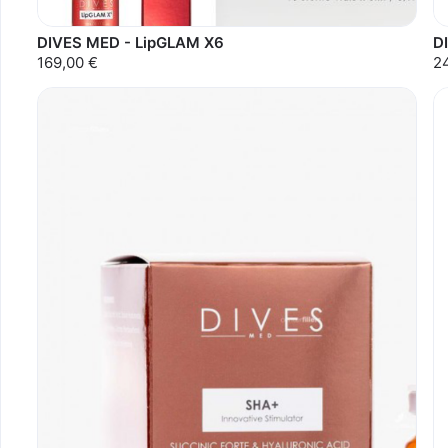
DIVES MED - LipGLAM X6
D
169,00 €
2