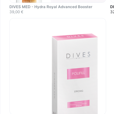
DIVES MED - Hydra Royal Advanced Booster
D
39,00 €
3
Sold out