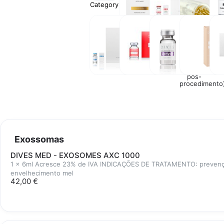
Category
Máscaras
Tratamento
DERMAPEN
M
Faciais
Capilar
COM
Lipolíticos
Exossomas
Outros
Cremes
Pee
para
Quí
Profissionais
(cremes
pós-
procedimento
Exossomas
DIVES MED - EXOSOMES AXC 1000
1 x 6ml Acresce 23% de IVA INDICAÇÕES DE TRATAMENTO: prevençã
envelhecimento mel
42,00 €