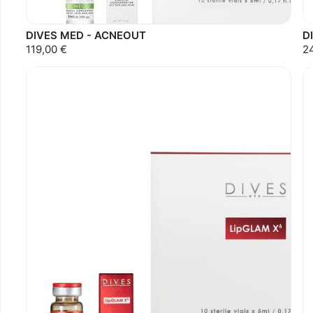
DIVES MED - ACNEOUT
D
119,00 €
2