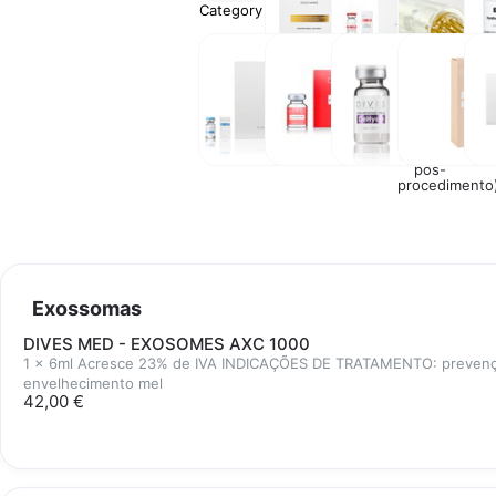
Category
Máscaras
Tratamento
DERMAPEN
M
Faciais
Capilar
COM
Lipolíticos
Exossomas
Outros
Cremes
Pee
para
Quí
Profissionais
(cremes
pós-
procedimento
Exossomas
DIVES MED - EXOSOMES AXC 1000
1 x 6ml Acresce 23% de IVA INDICAÇÕES DE TRATAMENTO: prevençã
envelhecimento mel
42,00 €