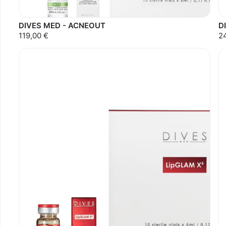
DIVES MED - ACNEOUT
D
119,00 €
2