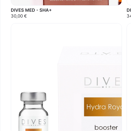
DIVES MED - SHA+
D
30,00 €
3