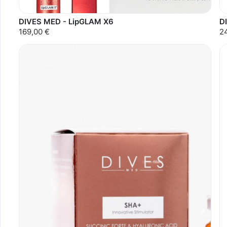
DIVES MED - LipGLAM X6
D
169,00 €
2