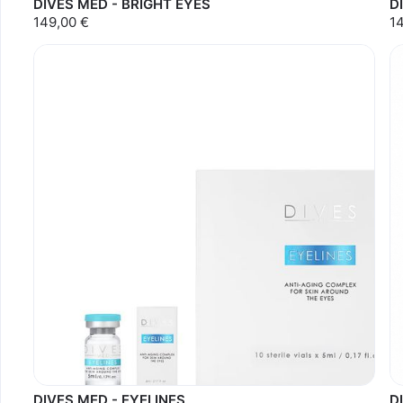
DIVES MED - BRIGHT EYES
D
149,00 €
1
DIVES MED - EYELINES
D