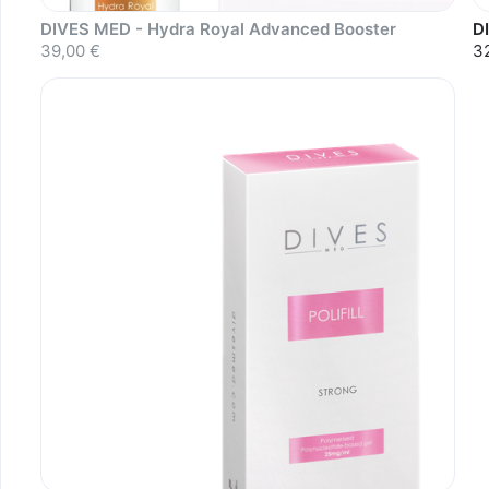
DIVES MED - Hydra Royal Advanced Booster
D
39,00 €
3
Sold out