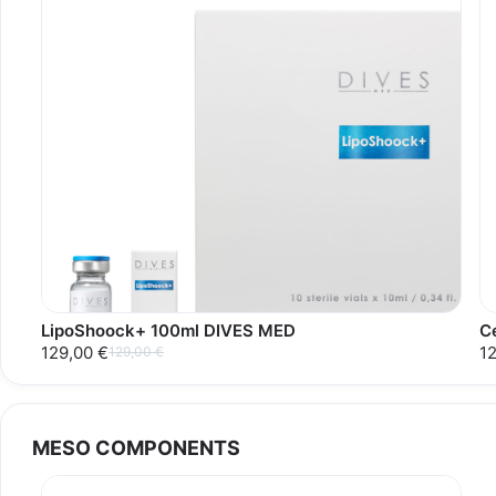
LipoShoock+ 100ml DIVES MED
C
129,00 €
1
129,00 €
MESO COMPONENTS