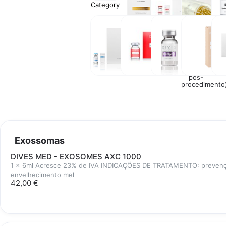
Category
Máscaras
Tratamento
DERMAPEN
M
Faciais
Capilar
COM
Lipolíticos
Exossomas
Outros
Cremes
Pee
para
Quí
Profissionais
(cremes
pós-
procedimento
Exossomas
DIVES MED - EXOSOMES AXC 1000
1 x 6ml Acresce 23% de IVA INDICAÇÕES DE TRATAMENTO: prevençã
envelhecimento mel
42,00 €