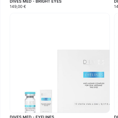
DIVES MED - BRIGHT EYES
D
149,00 €
1
DIVES MED - EYELINES
D