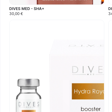
DIVES MED - SHA+
D
30,00 €
3