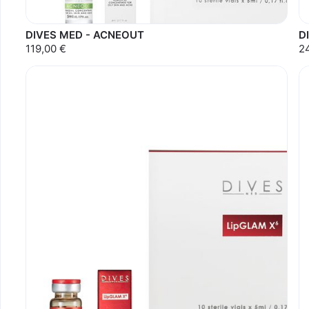
DIVES MED - ACNEOUT
D
119,00 €
2