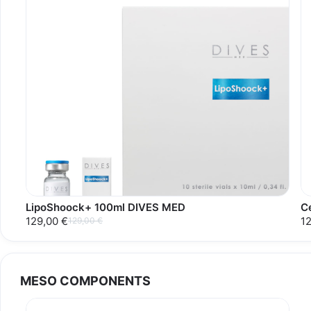
LipoShoock+ 100ml DIVES MED
C
129,00 €
1
129,00 €
MESO COMPONENTS