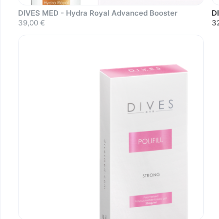
DIVES MED - Hydra Royal Advanced Booster
D
39,00 €
3
Sold out