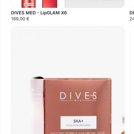
DIVES MED - LipGLAM X6
D
169,00 €
2